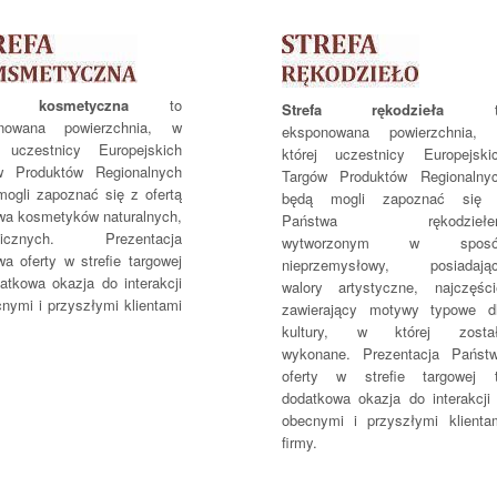
efa kosmetyczna
to
Strefa rękodzieła
nowana powierzchnia, w
eksponowana powierzchnia,
j uczestnicy Europejskich
której uczestnicy Europejski
w Produktów Regionalnych
Targów Produktów Regionalny
ogli zapoznać się z ofertą
będą mogli zapoznać się
wa kosmetyków naturalnych,
Państwa rękodziełe
ogicznych. Prezentacja
wytworzonym w sposó
a oferty w strefie targowej
nieprzemysłowy, posiadają
atkowa okazja do interakcji
walory artystyczne, najczęści
nymi i przyszłymi klientami
zawierający motywy typowe d
kultury, w której zosta
wykonane. Prezentacja Państ
oferty w strefie targowej 
dodatkowa okazja do interakcji
obecnymi i przyszłymi klienta
firmy.