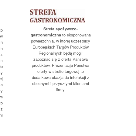
Strefa spożywczo-
to
gastronomiczna
to eksponowana
 w
powierzchnia, w której uczestnicy
ch
Europejskich Targów Produktów
ch
Regionalnych będą mogli
 z
zapoznać się z ofertą Państwa
m
produktów. Prezentacja Państwa
b
oferty w strefie targowej to
cy
dodatkowa okazja do interakcji z
ej
obecnymi i przyszłymi klientami
la
firmy.
ły
wa
to
 z
mi