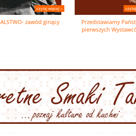
czytaj więcej »
czytaj
ALSTWO- zawód ginący
Przedstawiamy Pańs
pierwszych Wystawc