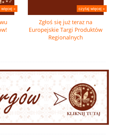
 więcej »
czytaj więcej »
twu
Zgłoś się już teraz na
ów!
Europejskie Targi Produktów
Regionalnych