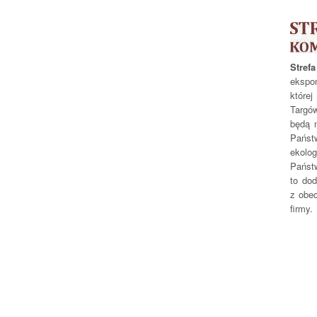
Str
ekspo
które
Targó
będą m
Państ
ekol
Państw
to dod
z obec
firmy.